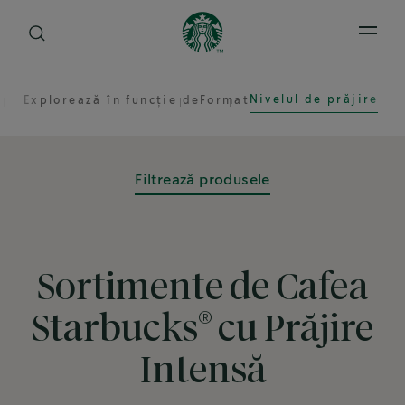
Open 
Nivelul de prăjire
Explorează în funcție de
Format
Filtrează produsele
Sortimente de Cafea
®
Starbucks
cu Prăjire
Intensă