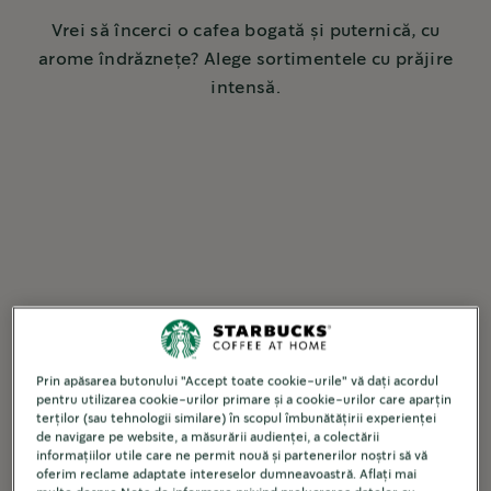
Vrei să încerci o cafea bogată și puternică, cu
arome îndrăznețe? Alege sortimentele cu prăjire
intensă.
Prin apăsarea butonului "Accept toate cookie-urile" vă dați acordul
pentru utilizarea cookie-urilor primare și a cookie-urilor care aparțin
terților (sau tehnologii similare) în scopul îmbunătățirii experienței
de navigare pe website, a măsurării audienței, a colectării
informațiilor utile care ne permit nouă și partenerilor noștri să vă
oferim reclame adaptate intereselor dumneavoastră. Aflați mai