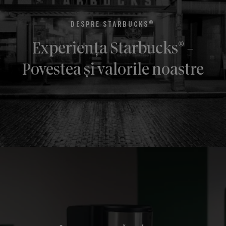
®
Cafea măcinată pentru espresso Starbucks
Espresso
Roast
Cafea prăjită și măcinată
CAFEA CU PRĂJIRE INTENSĂ
Află detalii