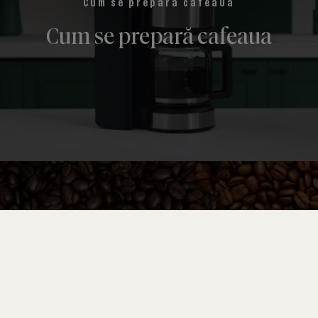
Compară
®
DESPRE STARBUCKS
®
Experiența Starbucks
-
Povestea și valorile noastre