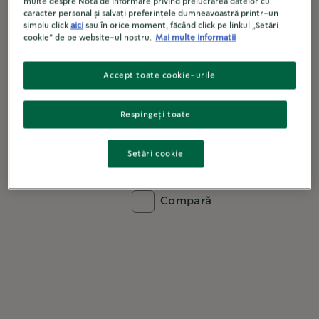
multe despre Nota de informare privind prelucrarea datelor cu
caracter personal și salvați preferințele dumneavoastră printr-un
simplu click
aici
sau în orice moment, făcând click pe linkul „Setări
cookie” de pe website-ul nostru.
Mai multe informatii
Accept toate cookie-urile
®
Capsule Starbucks
Caffè Verona
®
®
Starbucks
by Nespresso
Respingeți toate
CAFEA CU PRĂJIRE INTENSĂ
Setări cookie
Află detalii
Compară