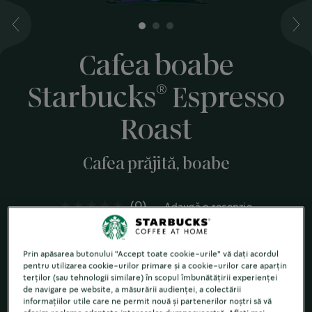
1
2
3
Cafea boabe
®
Starbucks
Espresso
Roast
Cafea prăjită, boabe
(0)
Adaugă o recenzie
Având la bază un amestec delicios de boabe de cafea
din America Latină și Asia-Pacific acest espresso
Prin apăsarea butonului "Accept toate cookie-urile" vă dați acordul
intens, cu note dulci de caramel ocupă un loc de cinste
pentru utilizarea cookie-urilor primare și a cookie-urilor care aparțin
în gama noastră de specialități artizanale pregătite cu
terților (sau tehnologii similare) în scopul îmbunătățirii experienței
de navigare pe website, a măsurării audienței, a colectării
lapte.
informațiilor utile care ne permit nouă și partenerilor noștri să vă
Cafea cu prăjire intensă