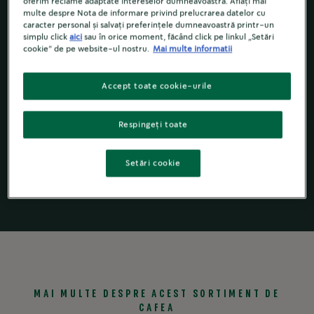
oferim reclame adaptate intereselor dumneavoastră. Aflați mai
multe despre Nota de informare privind prelucrarea datelor cu
caracter personal și salvați preferințele dumneavoastră printr-un
Note bogate, de caramel
simplu click
aici
sau în orice moment, făcând click pe linkul „Setări
cookie” de pe website-ul nostru.
Mai multe informatii
Accept toate cookie-urile
Starbucks
by
®
Cafea prăjită,
Starbucks
by
C
®
Respingeți toate
NESCAFÉ
Dolce
®
boabe
Nespresso
®
Gusto
®
Setări cookie
MAI MULTE DESPRE ACEST SORTIMENT DE
CAFEA