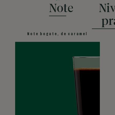
Note
Niv
pr
Note bogate, de caramel
INTENS
®
Bogate și puternice, sortimentele Starbucks
cu prăjire intensă