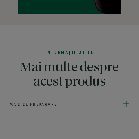
dezvăluie arome robuste și esența caracteristică prăjirii.
Află detalii
INFORMAȚII UTILE
Mai multe despre
acest produs
MOD DE PREPARARE