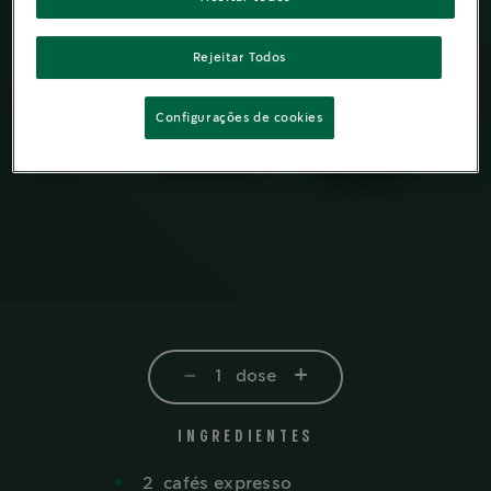
Rejeitar Todos
Configurações de cookies
-
+
1
dose
INGREDIENTES
2
cafés expresso