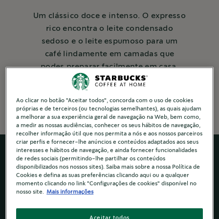
Um clássico doce e intenso. O expresso
rico encontra o leite condensado
sedoso e o leite espumoso para um
café lindamente em camadas que
podes preparar facilmente em casa.
5 Mins to make
Ao clicar no botão "Aceitar todos", concorda com o uso de cookies
próprias e de terceiros (ou tecnologias semelhantes), as quais ajudam
a melhorar a sua experiência geral de navegação na Web, bem como,
a medir as nossas audiências, conhecer os seus hábitos de navegação,
recolher informação útil que nos permita a nós e aos nossos parceiros
criar perfis e fornecer-lhe anúncios e conteúdos adaptados aos seus
interesses e hábitos de navegação, e ainda fornecer funcionalidades
de redes sociais (permitindo-lhe partilhar os conteúdos
disponibilizados nos nossos sites). Saiba mais sobre a nossa Política de
Cookies e defina as suas preferências clicando aqui ou a qualquer
momento clicando no link "Configurações de cookies" disponível no
nosso site.
Mais informações
Aceitar todos