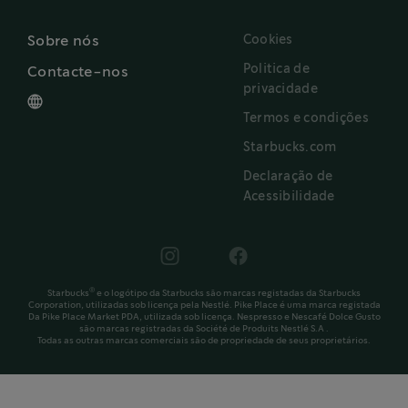
Cookies
Sobre nós
Politica de
Contacte-nos
privacidade
Termos e condições
Starbucks.com
Declaração de
Acessibilidade
®
Starbucks
e o logótipo da Starbucks são marcas registadas da Starbucks
Corporation, utilizadas sob licença pela Nestlé. Pike Place é uma marca registada
Da Pike Place Market PDA, utilizada sob licença. Nespresso e Nescafé Dolce Gusto
são marcas registradas da Société de Produits Nestlé S.A .
Todas as outras marcas comerciais são de propriedade de seus proprietários.