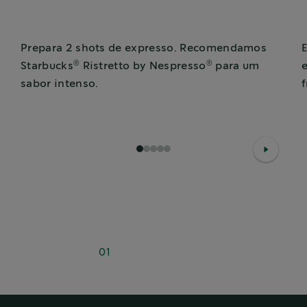
Prepara 2 shots de expresso. Recomendamos
®
®
Starbucks
Ristretto by Nespresso
para um
sabor intenso.
1
2
3
4
5
01