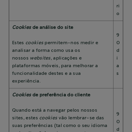
ri
o
Cookies
de análise do site
9
Estes
cookies
permitem-nos medir e
0
analisar a forma como usa os
d
nossos
websites
, aplicações e
i
plataformas móveis, para melhorar a
a
funcionalidade destes e a sua
s
experiência.
Cookies
de preferência do cliente
Quando está a navegar pelos nossos
9
sites, estes
cookies
vão lembrar-se das
0
suas preferências (tal como o seu idioma
d