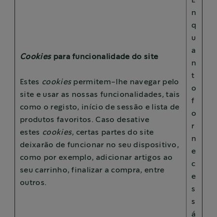
E
n
q
u
a
Cookies
para funcionalidade do site
n
t
Estes
cookies
permitem-lhe navegar pelo
o
site e usar as nossas funcionalidades, tais
f
como o registo, início de sessão e lista de
o
produtos favoritos. Caso desative
r
estes
cookies
, certas partes do site
n
deixarão de funcionar no seu dispositivo,
e
como por exemplo, adicionar artigos ao
c
seu carrinho, finalizar a compra, entre
e
outros.
s
s
á