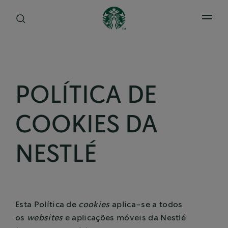
Open 
POLÍTICA DE
COOKIES DA
NESTLÉ
Esta Política de
cookies
aplica-se a todos
os
websites
e aplicações móveis da Nestlé