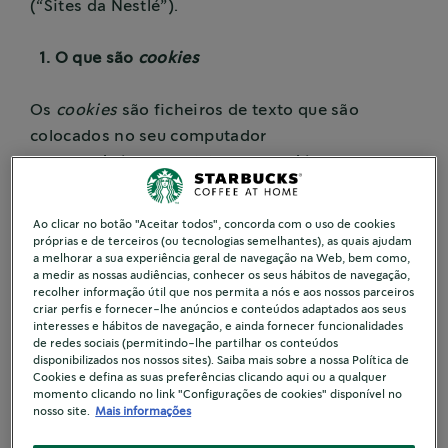
(“Sites da Nestlé”).
1. O que são
cookies
Os
cookies
são ficheiros de texto que são
colocados no seu computador
pelos
websites
que visita. Os
cookies
são então
devolvidos ao
website
de origem em cada uma
das posteriores visitas, ou para
Ao clicar no botão "Aceitar todos", concorda com o uso de cookies
outro
website
que reconheça tal
cookie
. São
próprias e de terceiros (ou tecnologias semelhantes), as quais ajudam
a melhorar a sua experiência geral de navegação na Web, bem como,
amplamente usados para fazer com que
a medir as nossas audiências, conhecer os seus hábitos de navegação,
os
websites
funcionem, ou para que funcionem
recolher informação útil que nos permita a nós e aos nossos parceiros
criar perfis e fornecer-lhe anúncios e conteúdos adaptados aos seus
de forma mais eficaz, bem como para facultar
interesses e hábitos de navegação, e ainda fornecer funcionalidades
informações aos proprietários do
website
.
de redes sociais (permitindo-lhe partilhar os conteúdos
disponibilizados nos nossos sites). Saiba mais sobre a nossa Política de
Cookies e defina as suas preferências clicando aqui ou a qualquer
Usamos o termo “cookies” ao longo do presente
momento clicando no link "Configurações de cookies" disponível no
nosso site.
Mais informações
aviso para abranger também todas as