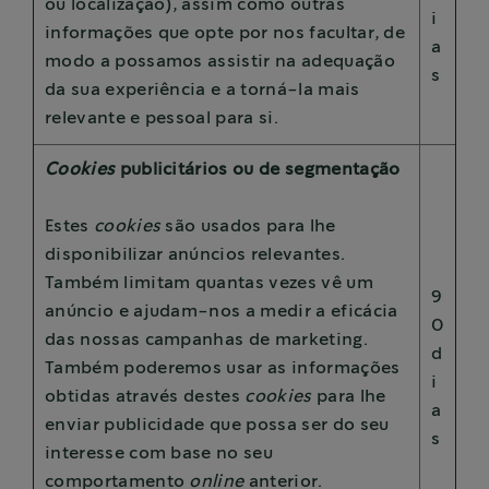
ou localização), assim como outras
i
informações que opte por nos facultar, de
a
modo a possamos assistir na adequação
s
da sua experiência e a torná-la mais
relevante e pessoal para si.
Cookies
publicitários ou de segmentação
Estes
cookies
são usados para lhe
disponibilizar anúncios relevantes.
Também limitam quantas vezes vê um
9
anúncio e ajudam-nos a medir a eficácia
0
das nossas campanhas de marketing.
d
Também poderemos usar as informações
i
obtidas através destes
cookies
para lhe
a
enviar publicidade que possa ser do seu
s
interesse com base no seu
comportamento
online
anterior.