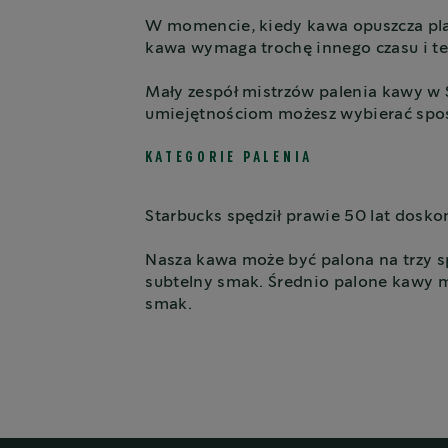
W momencie, kiedy kawa opuszcza plan
kawa wymaga trochę innego czasu i te
Mały zespół mistrzów palenia kawy w S
umiejętnościom możesz wybierać spoś
KATEGORIE PALENIA
Starbucks spędził prawie 50 lat dosko
Nasza kawa może być palona na trzy s
subtelny smak. Średnio palone kawy 
smak.