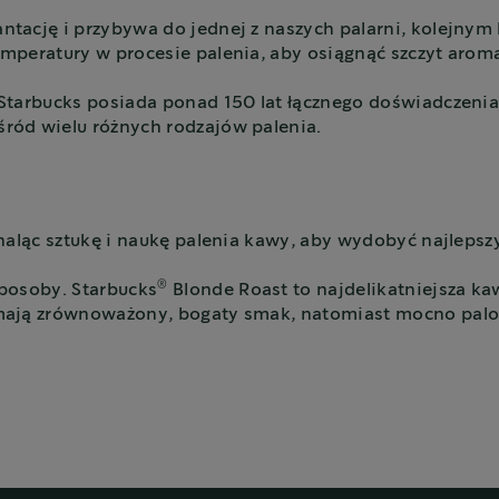
tację i przybywa do jednej z naszych palarni, kolejnym
mperatury w procesie palenia, aby osiągnąć szczyt aroma
tarbucks posiada ponad 150 lat łącznego doświadczenia.
ród wielu różnych rodzajów palenia.
naląc sztukę i naukę palenia kawy, aby wydobyć najleps
®
posoby. Starbucks
Blonde Roast to najdelikatniejsza ka
mają zrównoważony, bogaty smak, natomiast mocno palo