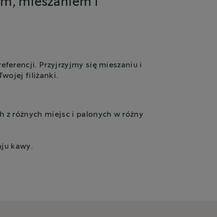
em, mieszaniem i
rencji. Przyjrzyjmy się mieszaniu i
wojej filiżanki.
 z różnych miejsc i palonych w różny
ju kawy.