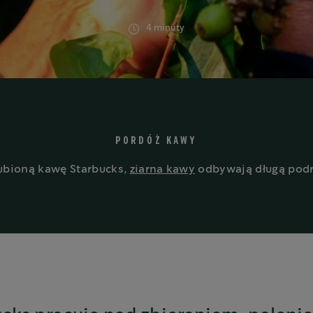
4 minuty
PORDÓŻ KAWY
lubioną kawę Starbucks,
ziarna kawy
odbywają długą podró