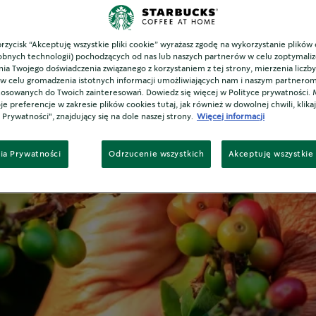
WYKONANIE
a palenia i mie
 przycisk “Akceptuję wszystkie pliki cookie” wyrażasz zgodę na wykorzystanie plików 
bnych technologii) pochodzących od nas lub naszych partnerów w celu zoptymaliz
ia Twojego doświadczenia związanego z korzystaniem z tej strony, mierzenia liczby
 w celu gromadzenia istotnych informacji umożliwiających nam i naszym partnero
osowanych do Twoich zainteresowań. Dowiedz się więcej w Polityce prywatności.
e preferencje w zakresie plików cookies tutaj, jak również w dowolnej chwili, klikaj
 Prywatności", znajdujący się na dole naszej strony.
Więcej informacji
ia Prywatności
Odrzucenie wszystkich
Akceptuję wszystkie 