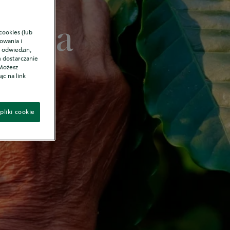
szania
cookies (lub
owania i
 odwiedzin,
m dostarczanie
 Możesz
ąc na link
pliki cookie