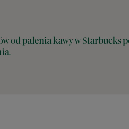
tów od palenia kawy w Starbucks p
ia.