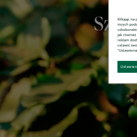
Sztuk
Klikając na
innych podo
udoskonalen
jak również
reklam dost
ustawić swoj
"Ustawienia
Ustawien