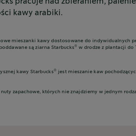
cks pracuje nad zbieraniem, paleni
ści kawy arabiki.
we mieszanki kawy dostosowane do indywidualnych prefe
®
 poddawane są ziarna Starbucks
w drodze z plantacji do T
®
ysznej kawy Starbucks
jest mieszanie kaw pochodzących
nuty zapachowe, których nie znajdziemy w jednym rodza