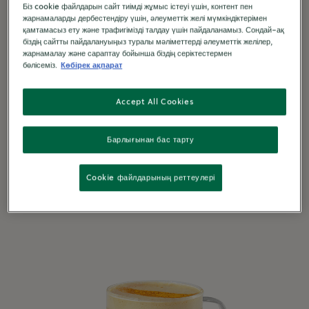
Біз cookie файлдарын сайт тиімді жұмыс істеуі үшін, контент пен
жарнамаларды дербестендіру үшін, әлеуметтік желі мүмкіндіктерімен
қамтамасыз ету және трафигімізді талдау үшін пайдаланамыз. Сондай-ақ
біздің сайтты пайдалануыңыз туралы мәліметтерді әлеуметтік желілер,
Ванильный латте
жарнамалау және сараптау бойынша біздің серіктестермен
бөлісеміз.
Көбірек ақпарат
КЛАССИЧЕСКИЙ КОФЕ С ИЗЮМИНКОЙ
3 Mins
Accept All Cookies
Барлығынан бас тарту
Cookie файлдарының реттеулері