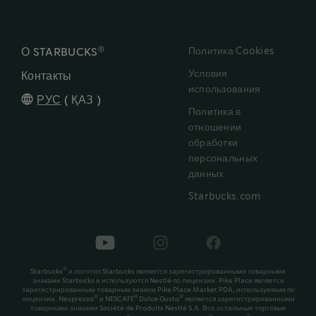
®
Политика Cookies
О STARBUCKS
Условия
Контакты
использования
РУС
(
ҚАЗ
)
Политика в
отношении
обработки
персональных
данных
Starbucks.com
®
Starbucks
и логотип Starbucks являются зарегистрированными товарными
знаками Starbucks и используются Nestlé по лицензии. Pike Place является
зарегистрированным товарным знаком Pike Place Market PDA, используемым по
®
®
®
лицензии. Nespresso
и NESCAFÉ
Dolce Gusto
являются зарегистрированными
товарными знаками Société de Produits Nestlé S.A. Все остальные торговые