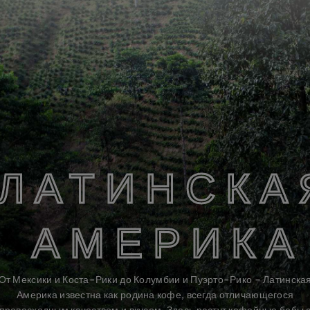
МЯГКИЙ ВКУС С НОТКАМИ
КАКАО-БОБОВ
СВЕТЛА
ЛАТИНСКА
АМЕРИКА
®
Благодаря самой светлой обжарке кофе Starbucks Blonde
Roast обладает более нежным и изысканным вкусом.
От Мексики и Коста-Рики до Колумбии и Пуэрто-Рико – Латинска
Узнать о видах обжарки
Америка известна как родина кофе, всегда отличающегося