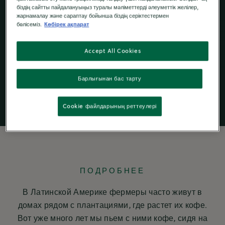
біздің сайтты пайдалануыңыз туралы мәліметтерді әлеуметтік желілер,
жарнамалау және сараптау бойынша біздің серіктестермен
бөлісеміз.
Көбірек ақпарат
Кофе молотый
Accept All Cookies
Барлығынан бас тарту
Cookie файлдарының реттеулері
ПОДРОБНЕЕ
В Латинской Америке фермеры часто живут в
домах рядом с плантациями, где растет их кофе.
Вот уже много лет мы пьем с ними кофе, сидя на