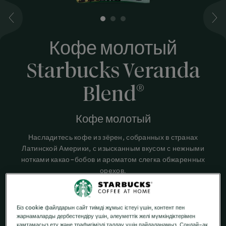
1
2
3
Кофе молотый
Starbucks Veranda
®
Blend
Кофе молотый
Насладитесь кофе из зёрен, собранных в странах
Латинской Америки, с изысканным вкусом с нежными
нотками какао-бобов и ароматом слегка обжаренных
орехов.
СВЕТЛАЯ ОБЖАРКА
Біз cookie файлдарын сайт тиімді жұмыс істеуі үшін, контент пен
Мягкий вкус с нотками какао-бобов
жарнамаларды дербестендіру үшін, әлеуметтік желі мүмкіндіктерімен
қамтамасыз ету және трафигімізді талдау үшін пайдаланамыз. Сондай-ақ