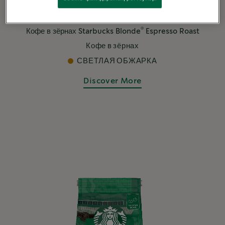
®
Кофе в зёрнах Starbucks Blonde
Espresso Roast
Кофе в зёрнах
СВЕТЛАЯ ОБЖАРКА
Discover More