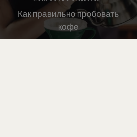
Как правильно пробовать
кофе
®
Политика Cookies
О STARBUCKS
Условия
Контакты
использования
РУС
(
ҚАЗ
)