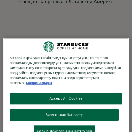
зёрен, выращенных в Латинской Америке.
Біз cookie файлдарын сайт тиімді жұмыс істеуі үшін, контент пен
жарнамаларды дербестендіру үшін, әлеуметтік желі мүмкіндіктерімен
қамтамасыз ету және трафигімізді талдау үшін пайдаланамыз. Сондай-ақ
біздің сайтты пайдалануыңыз туралы мәліметтерді әлеуметтік желілер,
жарнамалау және сараптау бойынша біздің серіктестермен
бөлісеміз.
Көбірек ақпарат
Accept All Cookies
Барлығынан бас тарту
Cookie файлдарының реттеулері