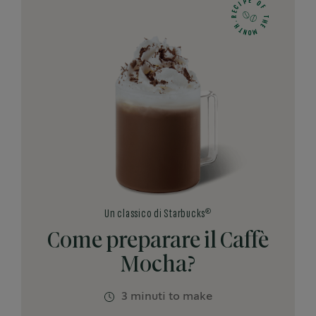
E
P
O
I
C
F
E
R
T
H
.
H
E
T
M
N
O
®
Un classico di Starbucks
Come preparare il Caffè
Mocha?
3 minuti to make