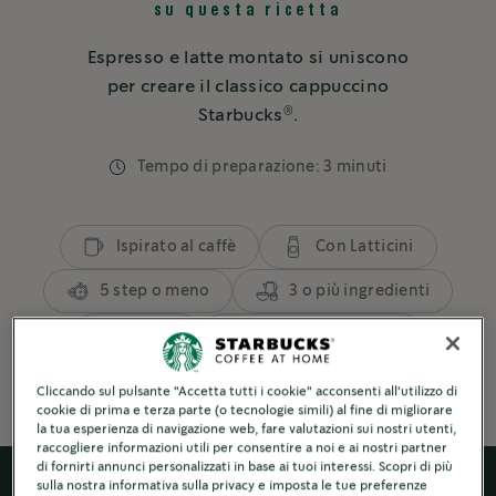
su questa ricetta
Espresso e latte montato si uniscono
per creare il classico cappuccino
®
Starbucks
.
Tempo di preparazione: 3 minuti
Ispirato al caffè
Con Latticini
5 step o meno
3 o più ingredienti
Spezie
A base di espresso
Cliccando sul pulsante "Accetta tutti i cookie" acconsenti all'utilizzo di
cookie di prima e terza parte (o tecnologie simili) al fine di migliorare
la tua esperienza di navigazione web, fare valutazioni sui nostri utenti,
raccogliere informazioni utili per consentire a noi e ai nostri partner
di fornirti annunci personalizzati in base ai tuoi interessi. Scopri di più
sulla nostra informativa sulla privacy e imposta le tue preferenze