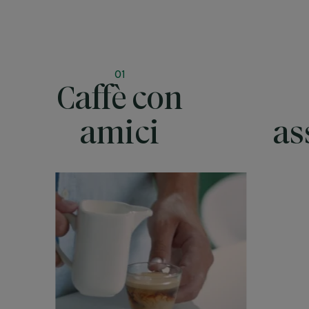
01
Caffè con
amici
as