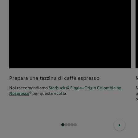
Prepara una tazzina di caffè espresso
M
Noi raccomandiamo
Starbucks
Single-Origin Colombia by
M
®
Nespresso
per questa ricetta.
p
®
o
1
2
3
4
5