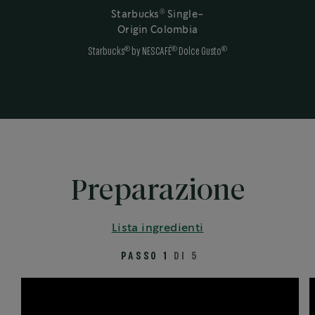
®
Starbucks
Single-
Origin Colombia
®
®
®
Starbucks
by NESCAFÉ
Dolce Gusto
Preparazione
Lista ingredienti
PASSO 1
DI 5