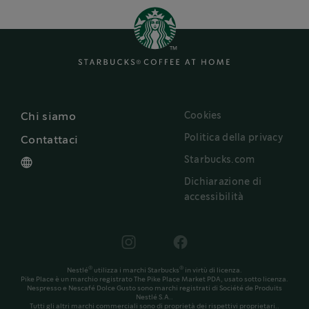
Cookies
Chi siamo
Politica della privacy
Contattaci
Starbucks.com
Dichiarazione di
accessibilità
®
®
Nestlé
utilizza i marchi Starbucks
in virtù di licenza.
Pike Place è un marchio registrato The Pike Place Market PDA, usato sotto licenza.
Nespresso e Nescafé Dolce Gusto sono marchi registrati di Société de Produits
Nestlé S.A..
Tutti gli altri marchi commerciali sono di proprietà dei rispettivi proprietari..