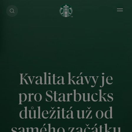
Open 
Kvalita kávy je
pro Starbucks
důležitá už od
samého začátku