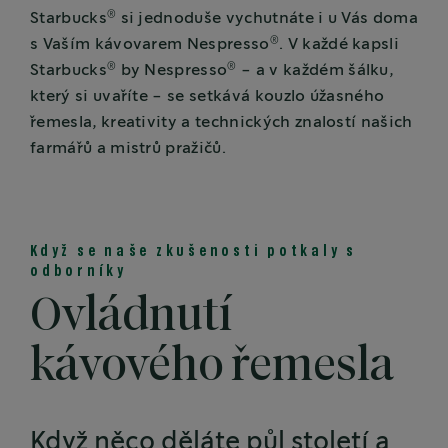
®
Starbucks
si jednoduše vychutnáte i u Vás doma
®
s Vaším kávovarem Nespresso
. V každé kapsli
®
®
Starbucks
by Nespresso
- a v každém šálku,
který si uvaříte - se setkává kouzlo úžasného
řemesla, kreativity a technických znalostí našich
farmářů a mistrů pražičů.
Když se naše zkušenosti potkaly s
odborníky
Ovládnutí
kávového řemesla
Když něco děláte půl století a