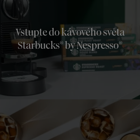
Vstupte do kávového světa
®
®
Starbucks
by Nespresso