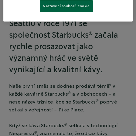
Nastavení souborů cookie
Se založením první kavárny v
Seattlu v roce 1971 se
®
společnost Starbucks
začala
rychle prosazovat jako
významný hráč ve světě
vynikající a kvalitní kávy.
Naše první směs se dodnes prodává téměř v
®
každé kavárně Starbucks
a v obchodech - a
®
nese název tržnice, kde se Starbucks
poprvé
setkal s veřejností - Pike Place.
®
Když se káva Starbucks
setkala s technologií
®
Nespresso
, znamenalo to, že odkaz kávy