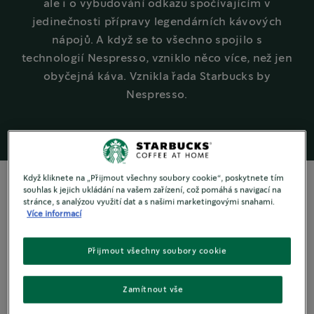
ale i o vybudování odkazu spočívajícím v
jedinečnosti přípravy legendárních kávových
nápojů. A když se to všechno spojilo s
technologií Nespresso, vzniklo něco více, než jen
obyčejná káva. Vznikla řada Starbucks by
Nespresso.
Když kliknete na „Přijmout všechny soubory cookie“, poskytnete tím
souhlas k jejich ukládání na vašem zařízení, což pomáhá s navigací na
stránce, s analýzou využití dat a s našimi marketingovými snahami.
Více informací
Naše evoluce
Světový lídr v
Přijmout všechny soubory cookie
oblasti kávy
Zamítnout vše