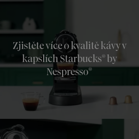
Zjistěte více o kvalitě kávy v
®
kapslích Starbucks
by
®
Nespresso