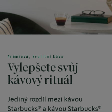
Prémiová, kvalitní káva
Vylepšete svůj
kávový rituál
Jediný rozdíl mezi kávou
®
®
Starbucks
a kávou Starbucks