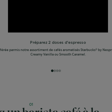
Préparez 2 doses d'espresso
éférée parmis notre assortiment de cafés aromatisés Starbucks
by Nespr
®
Creamy Vanilla ou Smooth Caramel.
1
2
3
4
01