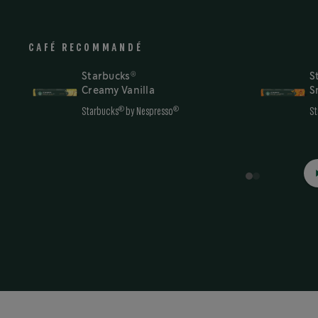
CAFÉ RECOMMANDÉ
®
Starbucks
S
Creamy Vanilla
S
®
®
Starbucks
by Nespresso
St