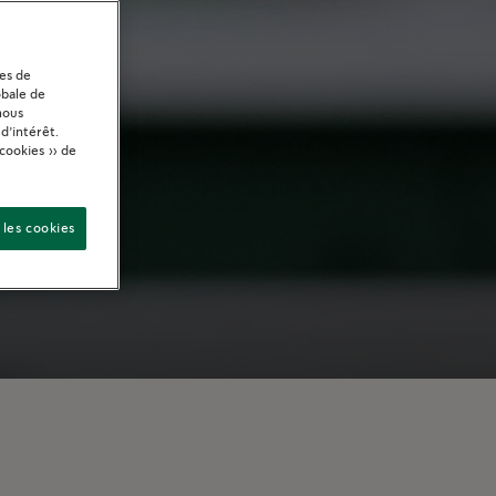
ies de
obale de
nous
d’intérêt.
cookies » de
 les cookies