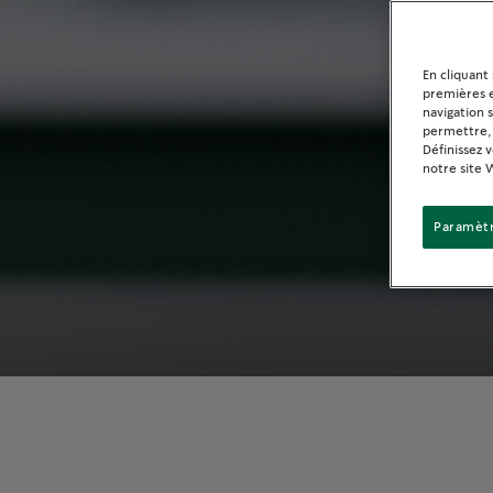
En cliquant
premières e
navigation 
permettre, 
Définissez 
notre site 
Paramètr