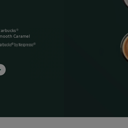
®
®
tarbucks
Starbucks
mooth Caramel
Single-Origin
Colombia
®
®
arbucks
by Nespresso
®
®
Starbucks
by Nespresso