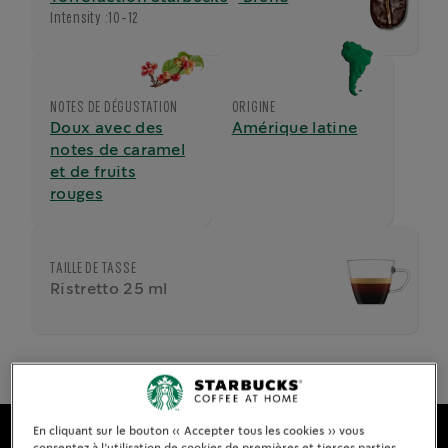
Intensity :
10-12
NOTES DE DÉGUSTATION
ORIGINE
Doux avec des
Amérique latine
notes de caramel
et de fruits
rouges
TAILLE DE TASSE
Ristretto 25 ml
En cliquant sur le bouton « Accepter tous les cookies » vous
consentez à l’utilisation de cookies de premières et tierces parties