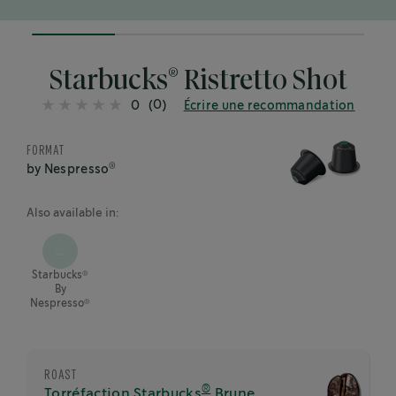
25%
completed
®
Starbucks
Ristretto Shot
(0)
0
Écrire une recommandation
FORMAT
®
by Nespresso
Also available in:
®
Starbucks
By
®
Nespresso
ROAST
®
Torréfaction Starbucks
Brune