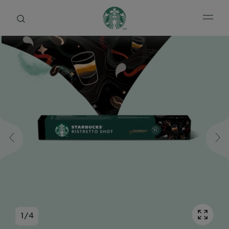
Open 
1
/
4