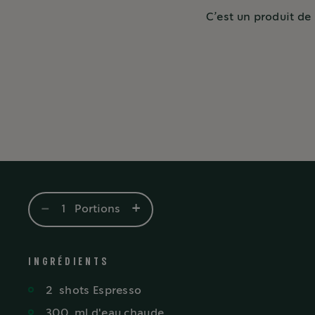
C’est un produit de
-
+
1
Portions
INGRÉDIENTS
2
shots
Espresso
300
ml
d'eau chaude