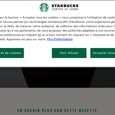
 sur le bouton « Accepter tous les cookies » vous consentez à l’utilisation de cook
t tierces parties (ou technologies similaires) afin d’améliorer votre expérience gl
sur le Web, de mesurer notre audience, de collecter des informations utiles pour 
ainsi qu’à nos partenaires, de vous proposer des publicités adaptées à vos centres 
vos préférences en cliquant
ici
ou à tout moment en cliquant sur « Paramètres de 
Web. Apprenez-en plus sur notre
Plus d'information
es de cookies
Tout refuser
Accepter tous
Découvrez la recette
EN SAVOIR PLUS SUR CETTE RECETTE