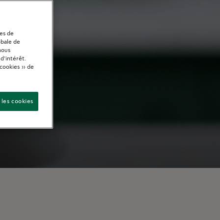
ies de
obale de
nous
d’intérêt.
cookies » de
 les cookies