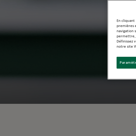
En cliquant
premières e
navigation 
permettre, 
Définissez 
notre site 
Paramètr