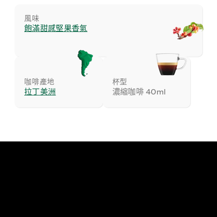
風味
飽滿甜感​堅果香氣​
咖啡產地
杯型
拉丁美洲
濃縮咖啡 40ml