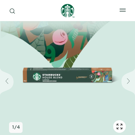
Open 
1
/
4