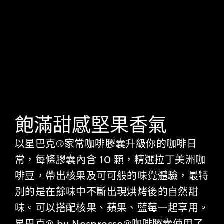
飽滿甜感​堅果香氣​
以星巴克®家常咖啡膠囊升級你的咖啡日
常，每條膠囊內含 10 顆，精選拉丁美洲咖
啡豆，帶出核果及可可般的味覺體驗，最特
別的是在餘味中不斷出現烘烤後的自然甜
味。可以搭配核果、蘋果、藍莓一起享用。​