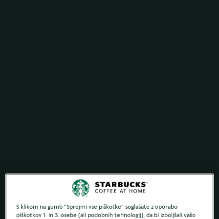
S klikom na gumb "Sprejmi vse piškotke" soglašate z uporabo
piškotkov 1. in 3. osebe (ali podobnih tehnologij), da bi izboljšali vašo