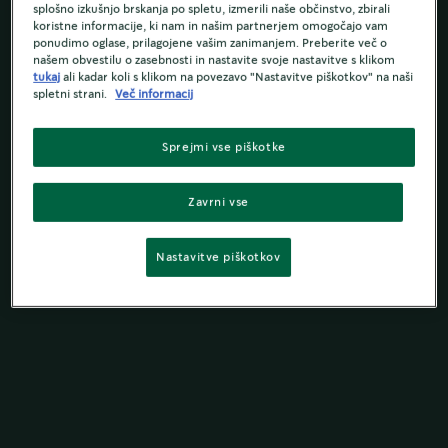
splošno izkušnjo brskanja po spletu, izmerili naše občinstvo, zbirali
koristne informacije, ki nam in našim partnerjem omogočajo vam
ponudimo oglase, prilagojene vašim zanimanjem. Preberite več o
našem obvestilu o zasebnosti in nastavite svoje nastavitve s klikom
tukaj
ali kadar koli s klikom na povezavo "Nastavitve piškotkov" na naši
spletni strani.
Več informacij
Sprejmi vse piškotke
Zavrni vse
Nastavitve piškotkov