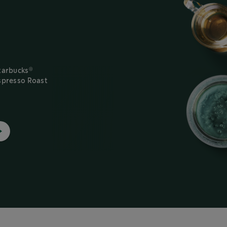
®
tarbucks
Cafea boabe
®
spresso Roast
Starbucks
Espresso Roast