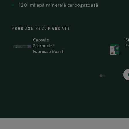
120
ml
apă minerală carbogazoasă
PRODUSE RECOMANDATE
Capsule
S
®
Starbucks
E
Espresso Roast