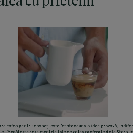
afea cu prietenii
ra cafea pentru oaspeți este întotdeauna o idee grozavă, indife
ie. Pregătește sortimentele tale de cafea preferate de la Starbu