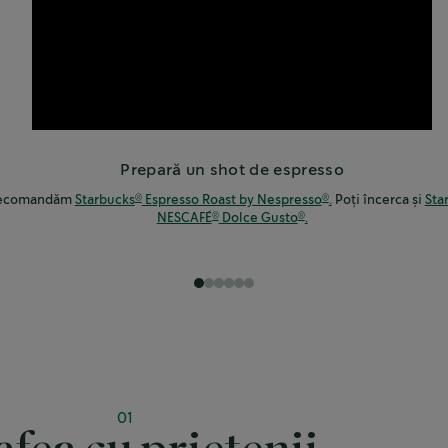
Prepară un shot de espresso
 recomandăm
Starbucks
Espresso Roast by Nespresso
.
Poți încerca și
Sta
®
®
NESCAFÉ
Dolce Gusto
.
®
®
1
2
3
4
5
6
01