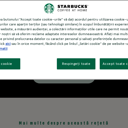
ea butonului "Accept toate cookie-urile" vă dați acordul pentru utilizarea cookie-
urilor care aparțin terților (sau tehnologii similare) în scopul îmbunătățirii experie
website, a măsurării audienței, a colectării informațiilor utile care ne permit nouă 
r noștri să vă oferim reclame adaptate intereselor dumneavoastră. Aflați mai mul
e privind prelucrarea datelor cu caracter personal și salvați preferințele dumneav
lick
aici
sau în orice moment, făcând click pe linkul „Setări cookie” de pe website-u
matii
i cookie
Respingeți toate
Accept toate c
Descoperă rețeta
Mai multe despre această rețetă