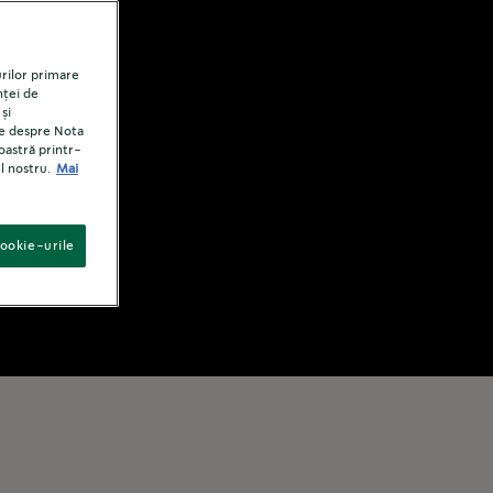
urilor primare
nței de
și
te despre Nota
oastră printr-
l nostru.
Mai
ookie-urile