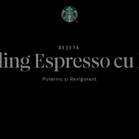
ling Espresso cu
Puternic și Revigorant