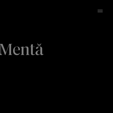
Open M
 Mentă