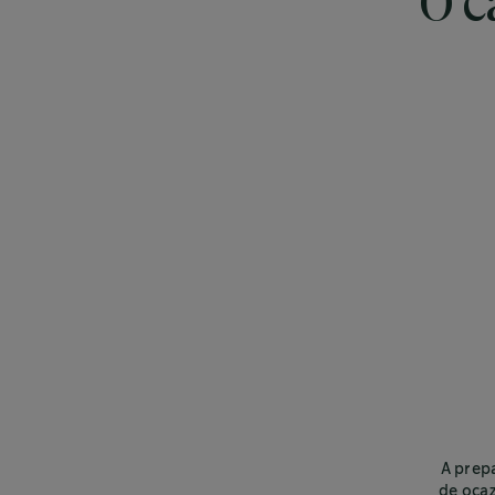
O c
A prepa
de ocaz