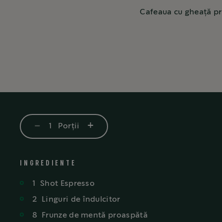
Cafeaua cu gheață pr
-
+
1
Porții
INGREDIENTE
1
Shot
Espresso
2
Linguri
de îndulcitor
8
Frunze
de mentă proaspătă