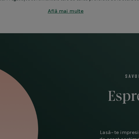
pentru prieteni, familie sau colegi.
Află mai multe
SAVU
Espr
Lasă-te impresi