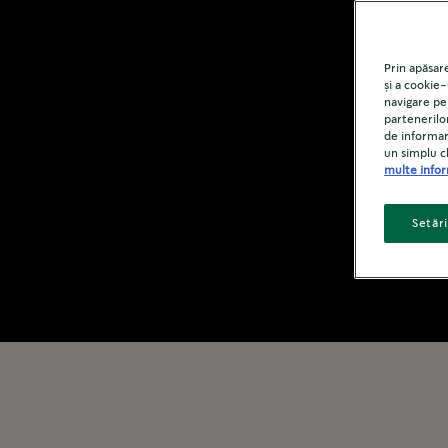
Prin apăsar
și a cookie-
navigare pe 
partenerilo
de informar
un simplu c
multe infor
Setăr