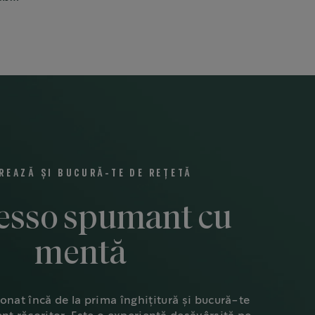
REAZĂ ȘI BUCURĂ-TE DE REȚETĂ
esso spumant cu
mentă
onat încă de la prima înghițitură și bucură-te