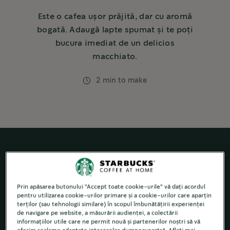
Este o cafea ușor prăjită, dar cu aromă
bogată. Adaugă lapte spumat și te poți
bucura imediat de un delicios
macchiato.
2 min to make
Prin apăsarea butonului "Accept toate cookie-urile" vă dați acordul
pentru utilizarea cookie-urilor primare și a cookie-urilor care aparțin
terților (sau tehnologii similare) în scopul îmbunătățirii experienței
de navigare pe website, a măsurării audienței, a colectării
informațiilor utile care ne permit nouă și partenerilor noștri să vă