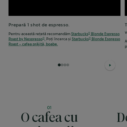
Prepară 1 shot de espresso.
T
v
Pentru această rețetă recomandăm
Starbucks
Blonde Espresso
®
Roast by Nespresso
.
Poți încerca și
Starbucks
Blonde Espresso
®
®
A
Roast - cafea prăjită, boabe.
p
1
2
3
4
01
O cafea cu
D