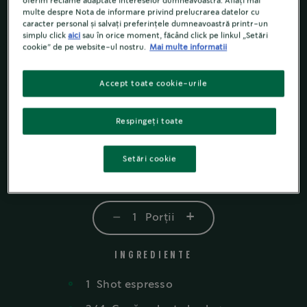
oferim reclame adaptate intereselor dumneavoastră. Aflați mai
multe despre Nota de informare privind prelucrarea datelor cu
caracter personal și salvați preferințele dumneavoastră printr-un
simplu click
aici
sau în orice moment, făcând click pe linkul „Setări
cookie” de pe website-ul nostru.
Mai multe informatii
Accept toate cookie-urile
Respingeți toate
Setări cookie
-
+
1
Porții
INGREDIENTE
1
Shot
espresso