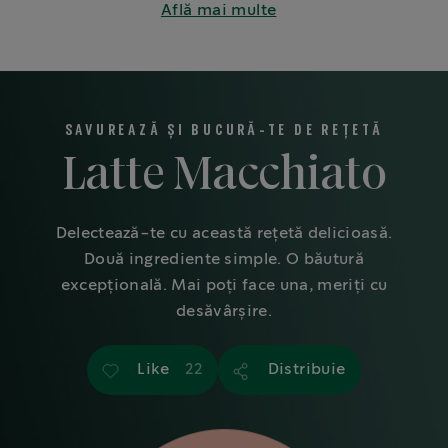
Află mai multe
familie sau colegi.
SAVUREAZĂ ȘI BUCURĂ-TE DE REȚETĂ
Latte Macchiato
Delectează-te cu această rețetă delicioasă.
Două ingrediente simple. O băutură
excepțională. Mai poți face una, meriți cu
desăvârșire.
Like
Distribuie
22