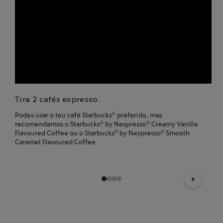
Tira 2 cafés expresso.
Podes usar o teu café Starbucks
preferido, mas
®
recomendamos o Starbucks
by Nespresso
Creamy Vanilla
®
®
Flavoured Coffee ou o Starbucks
by Nespresso
Smooth
®
®
Caramel Flavoured Coffee​
1
2
3
4