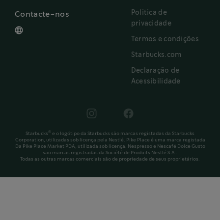
Politica de
Contacte-nos
privacidade
Termos e condições
Starbucks.com
Declaração de
Acessibilidade
®
Starbucks
e o logótipo da Starbucks são marcas registadas da Starbucks
Corporation, utilizadas sob licença pela Nestlé. Pike Place é uma marca registada
Da Pike Place Market PDA, utilizada sob licença. Nespresso e Nescafé Dolce Gusto
são marcas registradas da Société de Produits Nestlé S.A .
Todas as outras marcas comerciais são de propriedade de seus proprietários.