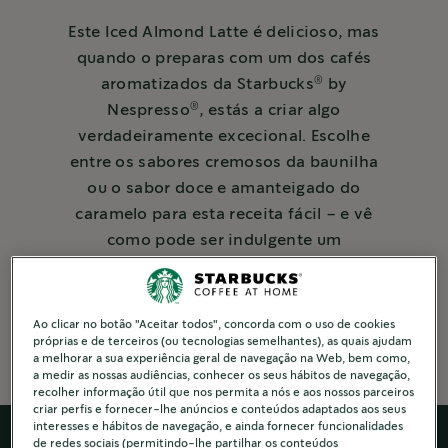
Este Iced Almond Latte é delicioso, mas
quando o preparas com um dos cafés
®
aromatizados da Starbucks
by
®
Nespresso
, estás a criar algo
verdadeiramente excecional. Escolhe
entre os sabores cremosos da baunilha
ou o sabor doce e amanteigado do
caramelo para esta receita fácil – e vê
como pode ser indulgente um
®
momento de café da Starbucks
.
5 Mins to make
Ao clicar no botão "Aceitar todos", concorda com o uso de cookies
próprias e de terceiros (ou tecnologias semelhantes), as quais ajudam
a melhorar a sua experiência geral de navegação na Web, bem como,
a medir as nossas audiências, conhecer os seus hábitos de navegação,
recolher informação útil que nos permita a nós e aos nossos parceiros
criar perfis e fornecer-lhe anúncios e conteúdos adaptados aos seus
interesses e hábitos de navegação, e ainda fornecer funcionalidades
de redes sociais (permitindo-lhe partilhar os conteúdos