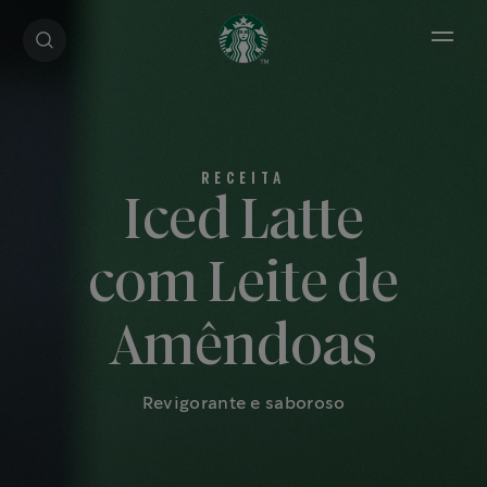
Open 
Iced Latte
com Leite de
Amêndoas
Revigorante e saboroso