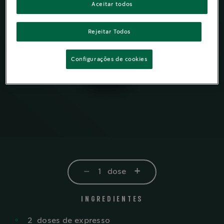
Aceitar todos
Rejeitar Todos
Configurações de cookies
-
+
1
dose
INGREDIENTES
2
doses
de expresso