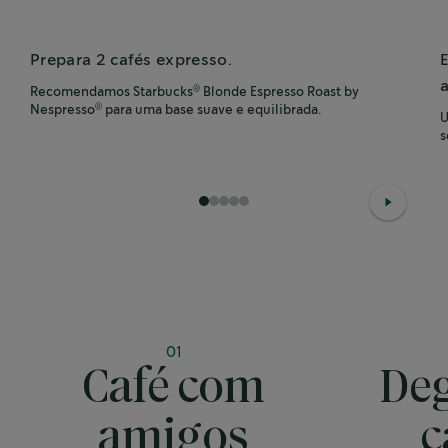
Prepara 2 cafés expresso.
Recomendamos Starbucks
Blonde Espresso Roast by
®
Nespresso
para uma base suave e equilibrada.
®
U
s
1
2
3
4
5
01
Café com
Deg
amigos
c