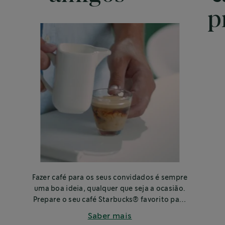
p
Fazer café para os seus convidados é sempre
uma boa ideia, qualquer que seja a ocasião.
Prepare o seu café Starbucks® favorito para
amigos, familia e colegas.
Saber mais