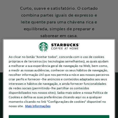
Curto, suave e satisfatório. O cortado
combina partes iguais de expresso e
leite quente para uma chávena rica e
equilibrada, simples de preparar e
saborear em casa.
5 Mins to make
Ao clicar no botão "Aceitar todos", concorda com o uso de cookies
próprias e de terceiros (ou tecnologias semelhantes), as quais ajudam
a melhorar a sua experiência geral de navegação na Web, bem como,
a medir as nossas audiências, conhecer os seus hábitos de navegação,
recolher informação útil que nos permita a nós e aos nossos parceiros
criar perfis e fornecer-lhe anúncios e conteúdos adaptados aos seus
interesses e hábitos de navegação, e ainda fornecer funcionalidades
de redes sociais (permitindo-lhe partilhar os conteúdos
disponibilizados nos nossos sites). Saiba mais sobre a nossa Política de
Cookies e defina as suas preferências clicando aqui ou a qualquer
momento clicando no link "Configurações de cookies" disponível no
nosso site.
Mais informações