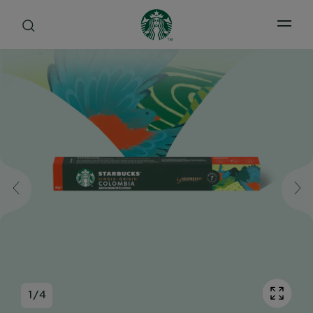
Open 
1
/
4