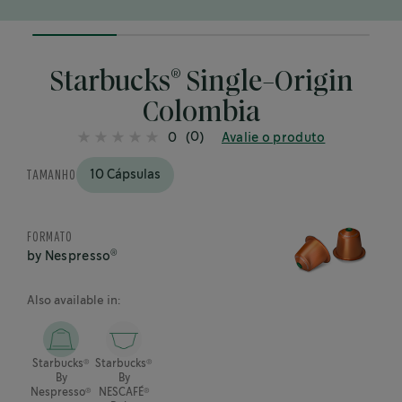
25%
completed
®
Starbucks
Single-Origin
Colombia
(0)
0
Avalie o produto
TAMANHO
10 Cápsulas
FORMATO
®
by Nespresso
Also available in:
®
®
Starbucks
Starbucks
By
By
®
®
Nespresso
NESCAFÉ