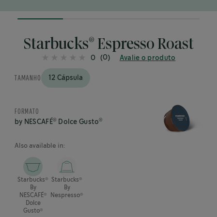
25%
completed
®
Starbucks
Espresso Roast
(0)
0
Avalie o produto
TAMANHO
12 Cápsula
FORMATO
®
®
by NESCAFÉ
Dolce Gusto
Also available in:
®
®
Starbucks
Starbucks
By
By
®
®
NESCAFÉ
Nespresso
Dolce
®
Gusto