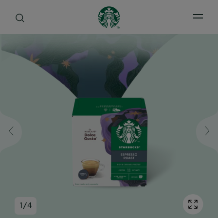
Open 
1
/
4