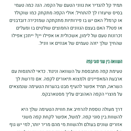
תמיד קל להגדיר את גווני הטעם של הקפה. הנה כמה טעמי
בסיס שיעזרו לך להתחיל: אולי הקפה מתקתק כמו שוקולד
או קרמל? האם יש בו פירותיות מתקתקה שמזכירה דובדבנים
או פטל? האם בעצם הגוונים החמוצים שולטים בו ומעלים
זכרונות טעם של לימון, אשכולית או אפילו יין? ייתכן אפילו
שהחיך שלך יזהה טעמים של אגוזים או ווניל.
השוואה בין שני סוגי קפה
טעימת קפה מתבססת על השוואה וניגוד. כדאי להתנסות עם
ארבעת המאפיינים ולמצוא תיאורים לקפה. אם נדרשת לך
השראה, תמיד אפשר להעיף מבט בהערות הטעימה שנמצאים
על מוצרי הקפה האהובים עליך מסטארבקס.
דרך מעולה נוספת להרחיב את חווית הטעימה שלך היא
להשוות בין סוגי קפה. למשל, אפשר לקחת קפה משני
אזורים שונים בעולם ולהשוות מי מהם מריר יותר, למי יש גוף