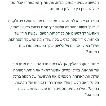
חמישה טעמים - מתוק, מלוח, מר, חמוץ ואומאמי - אבל האף
יכול להבחין בין טריליון ניחוחות.
השלב הבא הוא לגימה. זה הזמן לשים את הבושה בצד ולקחת
"שלוק" רעשני מהקפה שישפריץ ממנו ברחבי הלשון והחיך,
ויאפשר לך לטעום את כל דקויות הטעם. עכשיו תורו של
האיתור. איך הקפה מרגיש בפה שלך? מה המשקל והסמיכות
שלו? באילו אזורים על הלשון שלך הטעמים מורגשים
במיוחד?
אמנם בסוף התהליך, אך לא בסוף סדר החשיבות מגיע תורו
של התיאור. באילו מילים אפשר לתאר את חווית הטעימה
שלך: את הארומה, הטעמים, את התחושה של הקפה בחלל
הפה? האם הלשון שלך אתרה רמות גבוהות של חמיצות
בקפה? באילו טעמים נוספים היית עושה שימוש לשם
השוואה?