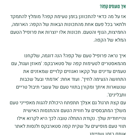
איך טועמים קפה?
אז על מה כדאי להתכוונן בזמן טעימת קפה? מומלץ להתמקד
ולתאר בכל פעם אחת מהתכונות הבאות של הקפה: הארומה,
החמיצות, הגוף והטעם. תכונות אלו יוצרות את פרופיל הטעם
המלא של הקפה.
איך נראה פרופיל טעם של קפה? הנה דוגמה, שלקחנו
מהמאסטרים לטעימות קפה של סטארבקס: 'מאוזן ועגול, עם
טעמים עדינים של קקאו ואגוזים קלויים שמאזנים את
התחושה הנעימה לחיך'. ועוד אחת: 'אדמתי ובעל שכבות
שנשארות איתך ומקורן בתווי טעם של עשבי תיבול טריים
ותבלינים'.
עם קצת תרגול גם אצלך תתפתח היכולת להגות מאפייני טעם
משלך המתבססים על חווית הטעם וההתנסות האישית
והייחודית שלך. נקודת התחלה טובה לכך היא לקרוא אילו
תווי טעם מופיעים על שקית קפה סטארבקס ולנסות לאתר
אותם בזמן שתייתו.