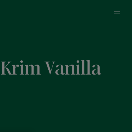
Open M
Krim Vanilla