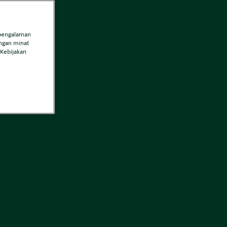
 pengalaman
engan minat
 Kebijakan