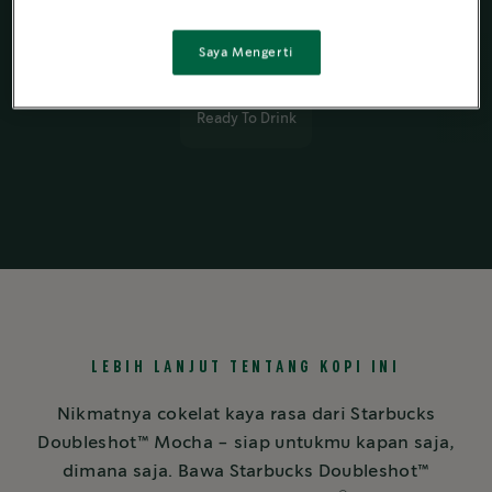
Saya Mengerti
Starbucks
®
Ready To Drink
LEBIH LANJUT TENTANG KOPI INI
Nikmatnya cokelat kaya rasa dari Starbucks
Doubleshot™️ Mocha - siap untukmu kapan saja,
dimana saja. Bawa Starbucks Doubleshot™️