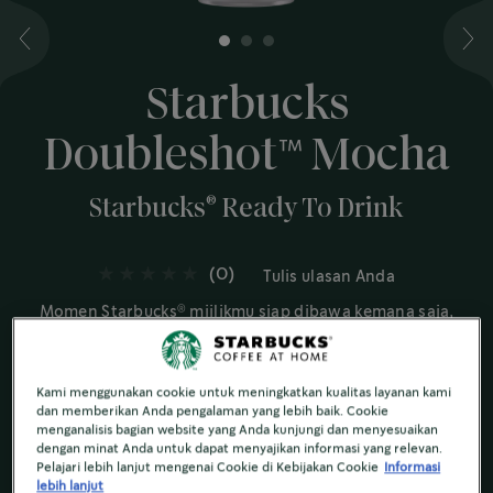
1
2
3
Starbucks
Doubleshot™️ Mocha
®
Starbucks
Ready To Drink
(0)
Tulis ulasan Anda
®
Momen Starbucks
miilikmu siap dibawa kemana saja,
dan siap diminum kapan saja.
Rasakan perpaduan nikmat dalam dinginnya moka kaya
®
rasa dengan Starbucks
espresso, bersatu dalam
Kami menggunakan cookie untuk meningkatkan kualitas layanan kami
Starbucks Doubleshot™ Mocha.
dan memberikan Anda pengalaman yang lebih baik. Cookie
menganalisis bagian website yang Anda kunjungi dan menyesuaikan
dengan minat Anda untuk dapat menyajikan informasi yang relevan.
Bahan dan Nutrisi
Pelajari lebih lanjut mengenai Cookie di Kebijakan Cookie
Informasi
lebih lanjut