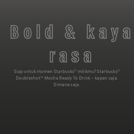
Bold & kay
rasa
®
®
Siap untuk momen Starbucks
milikmu? Starbucks
Doubleshot™️ Mocha Ready To Drink – kapan saja.
Rasakan perpaduan nikmat moka kaya rasa dengan
Dimana saja.
®
Starbucks
espresso yang bold, bersatu dalam Starbucks
Doubleshot™ Mocha.