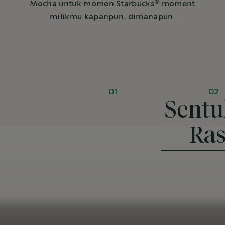
®
Mocha untuk momen Starbucks
moment
milikmu kapanpun, dimanapun.
01
02
Sent
Ra
Kaya rasa & seimbang