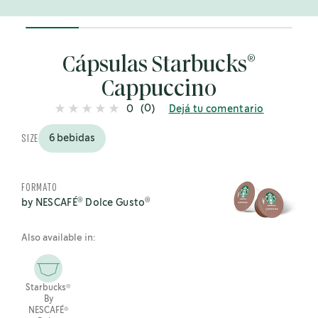
20%
completed
®
Cápsulas Starbucks
Cappuccino
(0)
0
Dejá tu comentario
SIZE
6 bebidas
FORMATO
®
®
by NESCAFÉ
Dolce Gusto
Also available in:
®
Starbucks
By
®
NESCAFÉ