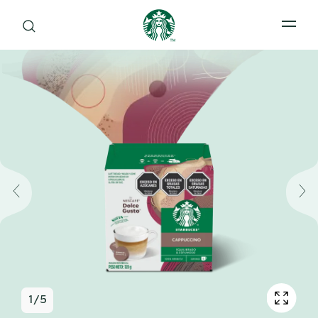
Open 
1
/
5