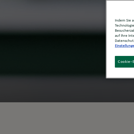
Indem Sie a
Technologie
Besucherzah
auf Ihre In
Datenschut
Einstellung
Cookie-E