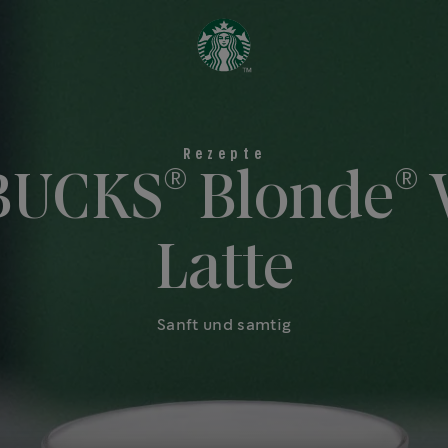
®
®
BUCKS
Blonde
V
Latte
Sanft und samtig