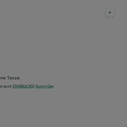
ine Tasse.
st auch
STARBUCKS
Sunny Day
®