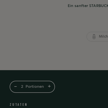
Ein sanfter STARBUC
Milc
-
+
2
Portionen
ZUTATEN