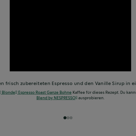
en frisch zubereiteten Espresso und den Vanille Sirup in e
Blonde
Espresso Roast Ganze Bohne
Kaffee für dieses Rezept. Du kann
®
®
Blend by NESPRESSO
ausprobieren.
®
1
2
3