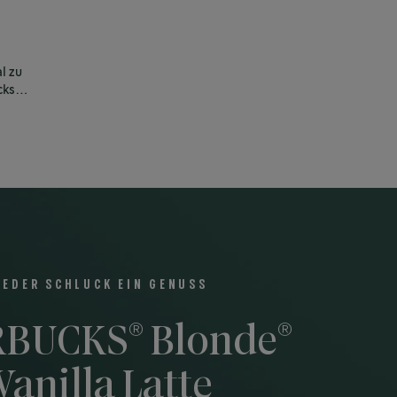
l zu
ucks®
JEDER SCHLUCK EIN GENUSS
®
®
RBUCKS
Blonde
Vanilla Latte