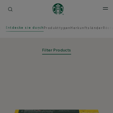
Open
Entdecke sie durch
Produkttypen
Herkunftsländer
Röst
Filter Products