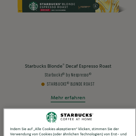
®
Starbucks Blonde
Decaf Espresso Roast
®
®
Starbucks
by Nespresso
®
STARBUCKS
BLONDE ROAST
Mehr erfahren
Vergleichen
Indem Sie auf „Alle Cookies akzeptieren“ klicken, stimmen Sie der
Verwendung von Cookies (oder ähnlichen Technologien) von Erst- und