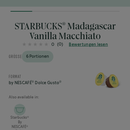
20%
completed
®
STARBUCKS
Madagascar
Vanilla Macchiato
(0)
0
Bewertungen lesen
GRÖSSE
6 Portionen
FORMAT
®
®
by NESCAFÉ
Dolce Gusto
Also available in:
®
Starbucks
By
®
NESCAFÉ