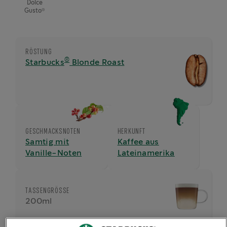
Dolce
®
Gusto
RÖSTUNG
®
Starbucks
Blonde Roast
GESCHMACKSNOTEN
HERKUNFT
Samtig mit
Kaffee aus
Vanille-Noten
Lateinamerika
TASSENGRÖSSE
200ml