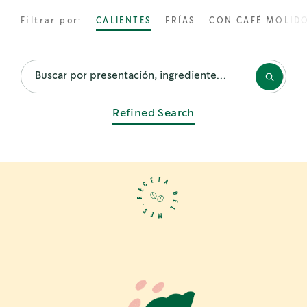
Filtrar por:
CALIENTES
FRÍAS
CON CAFÉ MOLID
RECETAS DESTACADAS
Sparkling Espresso with Mint
Refined Search
Iced Caramel Macchiato
Vietnamese Iced Coffee
T
E
A
C
E
D
R
E
RECETAS POPULARES
.
L
S
E
M
Iced Caramel Latte & Vanilla Cream
Spiced Flat White
Latte Macchiato