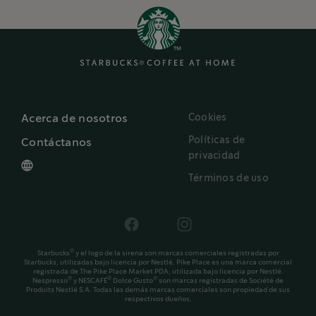
Cookies
Acerca de nosotros
Políticas de
Contáctanos
privacidad
Términos de uso
®
Starbucks
y el logo de la sirena son marcas comerciales registradas por
Starbucks, utilizadas bajo licencia por Nestlé. Pike Place es una marca comercial
registrada de The Pike Place Market PDA, utilizada bajo licencia por Nestlé.
®
®
®
Nespresso
y NESCAFÉ
Dolce Gusto
son marcas registradas de Société de
Produits Nestlé S.A. Todas las demás marcas comerciales son propiedad de sus
respectivos dueños.