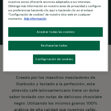
nuestros socios ofrecerle anuncios adaptados a sus intereses.
Obtenga más información en nuestro aviso de privacidad y configure
Cafés premium
sus preferencias haciendo clic aquí o haciendo clic en el enlace
instantáneos
"Configuración de cookies" de nuestro sitio web en cualquier
momento.
Más información
Aceptar todas las cookies
Rechazarlas todas
Configuración de cookies
MÁS SOBRE EL CAFÉ
Creado por los maestros mezcladores de
Starbucks y tostado a la perfección, este
atrevido café latinoamericano tiene un dulce
sabor tostado con notas de delicioso chocolate
negro. Utilizando los mismos granos 100%
arábica de alta calidad que nuestros cafés,