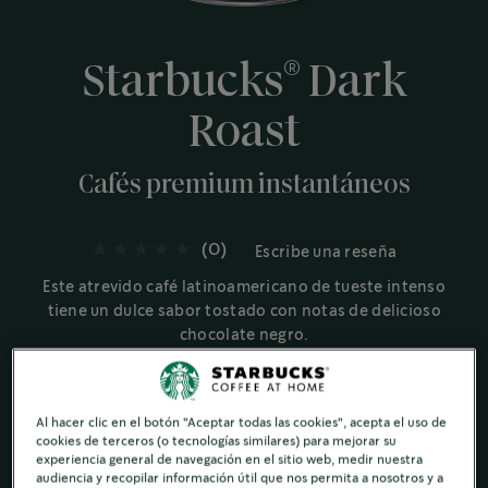
®
Starbucks
Dark
Roast
Cafés premium instantáneos
(0)
Escribe una reseña
Este atrevido café latinoamericano de tueste intenso
tiene un dulce sabor tostado con notas de delicioso
chocolate negro.
Negro y tostado
Al hacer clic en el botón "Aceptar todas las cookies", acepta el uso de
cookies de terceros (o tecnologías similares) para mejorar su
experiencia general de navegación en el sitio web, medir nuestra
audiencia y recopilar información útil que nos permita a nosotros y a