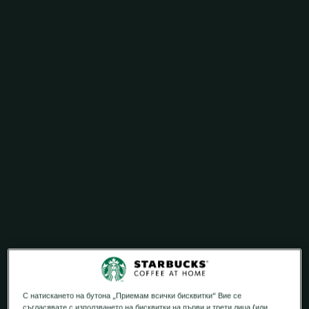
С натискането на бутона „Приемам всички бисквитки“ Вие се
съгласявате с използването на бисквитки на първи и трети лица (или