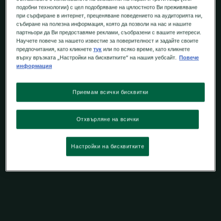
подобни технологии) с цел подобряване на цялостното Ви преживяване
при сърфиране в интернет, преценяване поведението на аудиторията ни,
събиране на полезна информация, която да позволи на нас и нашите
партньори да Ви предоставяме реклами, съобразени с вашите интереси.
Научете повече за нашето известие за поверителност и задайте своите
предпочитания, като кликнете
тук
или по всяко време, като кликнете
върху връзката „Настройки на бисквитките“ на нашия уебсайт.
Повече
информация
Приемам всички бисквитки
Отхвърляне на всички
Настройки на бисквитките