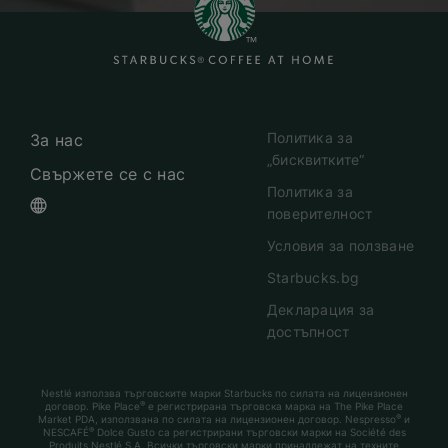
Политика за
За нас
„бисквитките“
Свържете се с нас
Политика за
поверителност
Условия за ползване
Starbucks.bg
Декларация за
достъпност
Nestlé използва търговските марки Starbucks по силата на лицензионен
®
договор. Pike Place
е регистрирана търговска марка на The Pike Place
®
Market PDA, използвана по силата на лицензионен договор. Nespresso
и
®
NESCAFÉ
Dolce Gusto са регистрирани търговски марки на Société des
Produits Nestlé S.A. Всички търговски марки принадлежат на техните