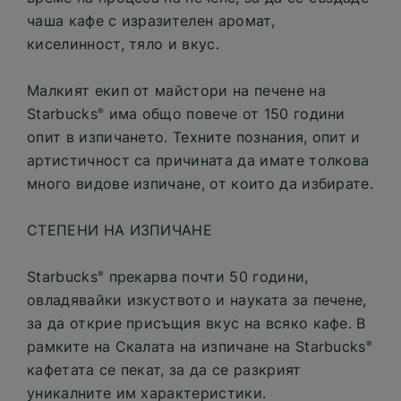
чаша кафе с изразителен аромат,
киселинност, тяло и вкус.
Малкият екип от майстори на печене на
Starbucks
има общо повече от 150 години
®
опит в изпичането. Техните познания, опит и
артистичност са причината да имате толкова
много видове изпичане, от които да избирате.
СТЕПЕНИ НА ИЗПИЧАНЕ
Starbucks
прекарва почти 50 години,
®
овладявайки изкуството и науката за печене,
за да открие присъщия вкус на всяко кафе. В
рамките на Скалата на изпичане на Starbucks
®
кафетата се пекат, за да се разкрият
уникалните им характеристики.