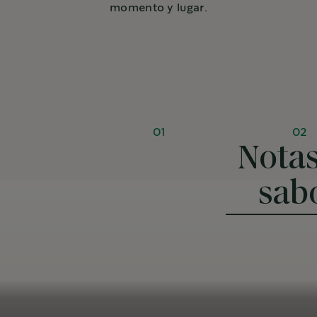
momento y lugar.
01
02
Notas
sab
Cremoso y chocolatado