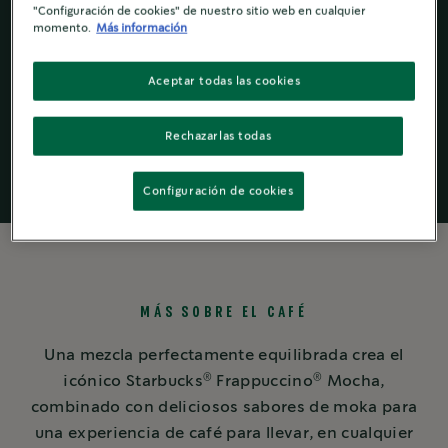
"Configuración de cookies" de nuestro sitio web en cualquier
momento.
Más información
Frappuccino
Aceptar todas las cookies
Starbucks
®
Rechazarlas todas
Configuración de cookies
MÁS SOBRE EL CAFÉ
Una mezcla perfectamente equilibrada crea el
®
®
icónico Starbucks
Frappuccino
Mocha,
combinado con deliciosos sabores de moka para
una experiencia de café para llevar, en cualquier