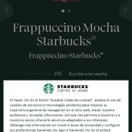
1
2
Frappuccino Mocha
®
Starbucks
®
Frappuccino Starbucks
(0)
Escribe una reseña
®
Mezcla el sabor icónico de un Frappuccino
de
®
Starbucks
con el rico sabor del chocolate, y tendrás
una experiencia de café deliciosamente fría, lista para
Al hacer clic en el botón "Aceptar todas las cookies", acepta el uso de
llevar y lista para beber.
cookies de terceros (o tecnologías similares) para mejorar su
experiencia general de navegación en el sitio web, medir nuestra
Cremoso y chocolatado
audiencia y recopilar información útil que nos permita a nosotros y a
nuestros socios ofrecerle anuncios adaptados a sus intereses.
Obtenga más información en nuestro aviso de privacidad y configure
sus preferencias haciendo clic aquí o haciendo clic en el enlace