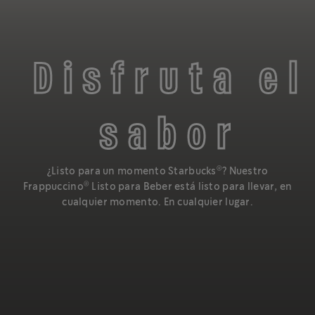
Disfruta el
sabor
®
¿Listo para un momento Starbucks
? Nuestro
®
Frappuccino
Listo para Beber está listo para llevar, en
®
®
El sabor icónico del Starbucks
Frappuccino
: café
cualquier momento. En cualquier lugar.
perfectamente tostado, leche cremosa, para un disfrute
100% sobre la marcha.