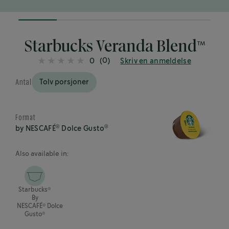
20%
completed
Starbucks Veranda Blend™
(0)
0
Skriv en anmeldelse
Antal
Tolv porsjoner
Format
®
®
by NESCAFÉ
Dolce Gusto
Also available in:
®
Starbucks
By
®
NESCAFÉ
Dolce
®
Gusto