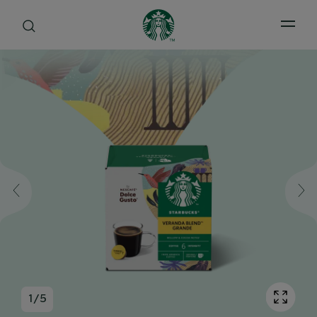
Open 
1
/
5