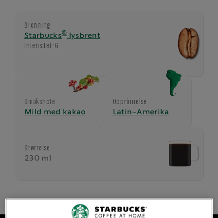
Brenning
®
Starbucks
lysbrent
Intensitet :
6
Smaksnote
Opprinnelse
Mild med kakao
Latin-Amerika
Størrelse
230 ml