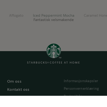
Affogato
Iced Peppermint Mocha
Caramel Hone
Fantastisk velsmakende
Finn flere oppskrifter
Informasjonskapsler
Om oss
Personvernerklæring
Kontakt oss
Bruksvilkår
Resirkulering
Starbucks.com