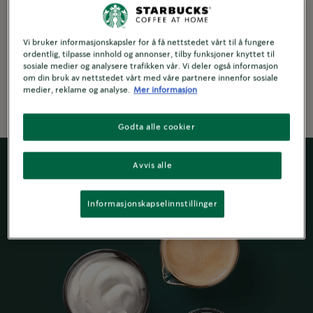
Den søteste måten å holde varmen på i
julen.
Vi bruker informasjonskapsler for å få nettstedet vårt til å fungere
ordentlig, tilpasse innhold og annonser, tilby funksjoner knyttet til
sosiale medier og analysere trafikken vår. Vi deler også informasjon
2 minutter to make
om din bruk av nettstedet vårt med våre partnere innenfor sosiale
medier, reklame og analyse.
Mer informasjon
Godta alle cookier
Avvis alle
Informasjonskapselinnstillinger