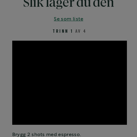
Slik lager du den
Se som liste
TRINN 1
AV 4
Brygg 2 shots med espresso.