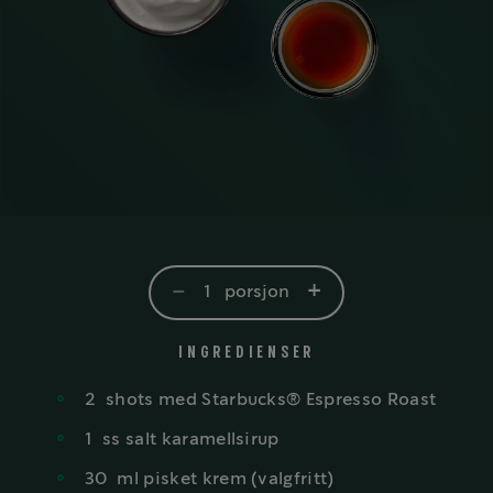
-
+
1
porsjon
INGREDIENSER
2
shots med Starbucks® Espresso Roast
1
ss salt karamellsirup
30
ml pisket krem (valgfritt)