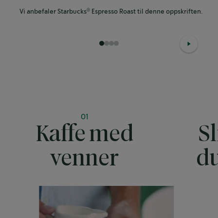
Vi anbefaler Starbucks
Espresso Roast til denne oppskriften.
®
1
2
3
4
01
Kaffe med
S
venner
du