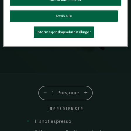
Avvis alle
Informasjonskapselinnstillinger
-
+
1
Porsjoner
INGREDIENSER
1
shot
espresso