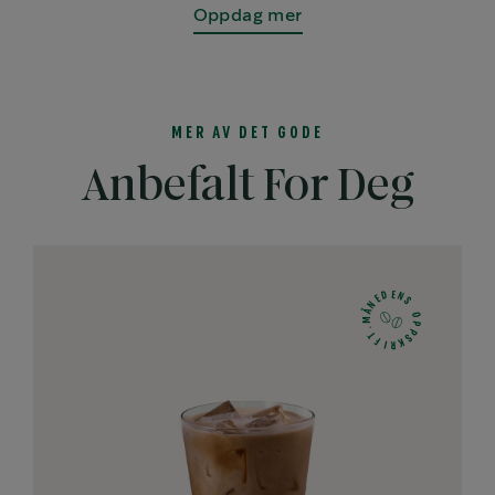
Oppdag mer
MER AV DET GODE
Anbefalt For Deg
E
D
N
E
S
N
Å
O
M
P
.
P
T
S
F
K
I
R