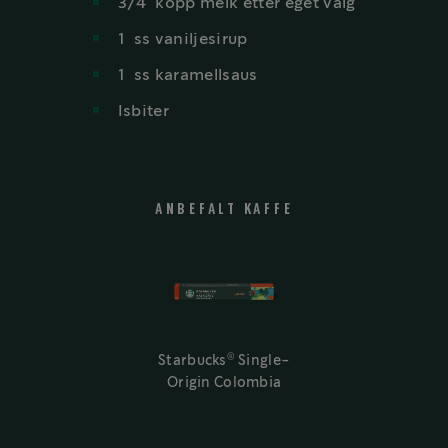
3/4
kopp
melk etter eget valg
1
ss
vaniljesirup
1
ss
karamellsaus
Isbiter
ANBEFALT KAFFE
®
Starbucks
Single-
Origin Colombia