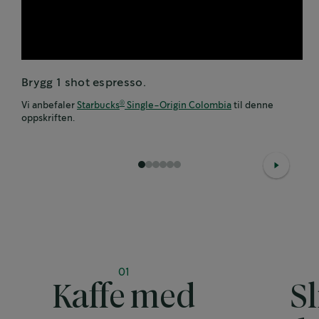
Brygg 1 shot espresso.
Vi anbefaler
Starbucks
Single-Origin Colombia
til denne
®
oppskriften.
1
2
3
4
5
6
01
Kaffe med
S