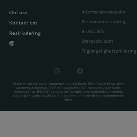
Informasjonskapsler
Om oss
Personvernerklæring
Kontakt oss
Bruksvilkår
Resirkulering
Starbucks.com
Tilgjengelighetserklæring
Nestlé bruker Starbucks-varemerkene under lisens. Pike Place er et registrert
varemerke tilhørende The Pike Place Market PDA, og brukes under lisens.
®
®
®
Nespresso
og NESCAFÉ
Dolce Gusto
er registrerte varemerker tilhørende
Société de Produits Nestlé S.A. Alle andre varemerker tilhører vedkommende
eiere.