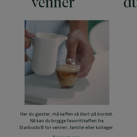
venner
du
Har du gjester, må kaffen så klart på bordet.
Nå kan du brygge favorittkaffen fra
Starbucks® for venner, familie eller kolleger.