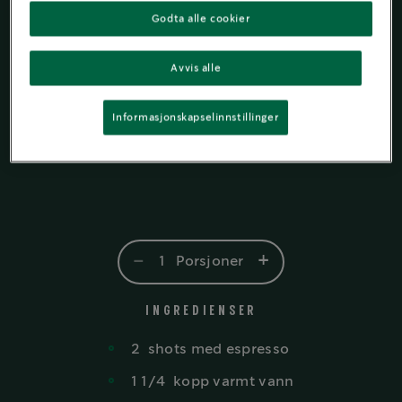
Godta alle cookier
Avvis alle
Informasjonskapselinnstillinger
-
+
1
Porsjoner
INGREDIENSER
2
shots
med espresso
1 1/4
kopp
varmt vann