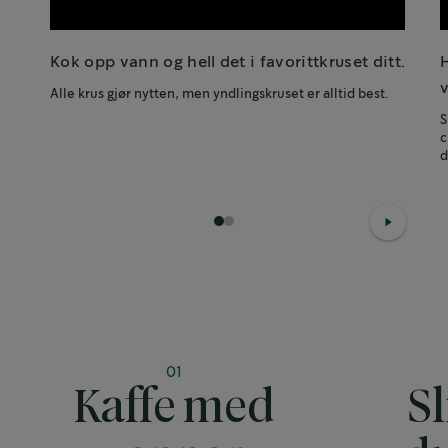
Kok opp vann og hell det i favorittkruset ditt.
Alle krus gjør nytten, men yndlingskruset er alltid best.
S
c
d
1
2
01
Kaffe med
S